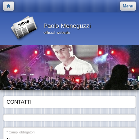
Menu
Paolo Meneguzzi
official website
CONTATTI
* Campi obbligatori